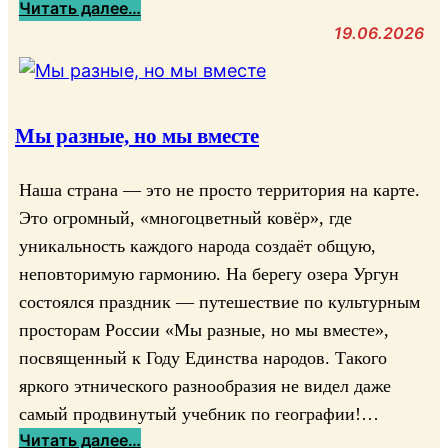
:
Читать далее…
Й
6
С
19.06.2026
,
г
а
М
.
д
Е
в
ы
Ч
1
к
Мы разные, но мы вместе
Е
2
о
Т
:
в
Ь
Наша страна — это не просто территория на карте.
0
а
,
0
Это огромный, «многоцветный ковёр», где
Ф
М
уникальность каждого народа создаёт общую,
а
Е
неповторимую гармонию. На берегу озера Ургун
н
Н
состоялся праздник — путешествие по культурным
и
Г
просторам России «Мы разные, но мы вместе»,
с
И
а
посвященный к Году Единства народов. Такого
Р
.
яркого этнического разнообразия не видел даже
Ы
Д
самый продвинутый учебник по географии!…
.
е
:
Ч
Читать далее…