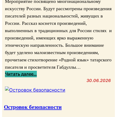
Мероприятие посвящено многонациональному
е
искусству России. Будут рассмотрены произведения
л
писателей разных национальностей, живущих в
а
России. Рассказ коснется произведений,
.
выполненных в традиционных для России стилях и
Р
произведений, имеющих ярко выраженную
е
этническую направленность. Большое внимание
м
ё
будет уделено малоизвестным произведениям,
с
прочитаем стихотворение «Родной язык» татарского
л
писателя и просветителя Габдуллы…
а
:
Читать далее…
т
Т
30.06.2026
а
р
т
а
а
н
р
с
Островок безопасности
»
л