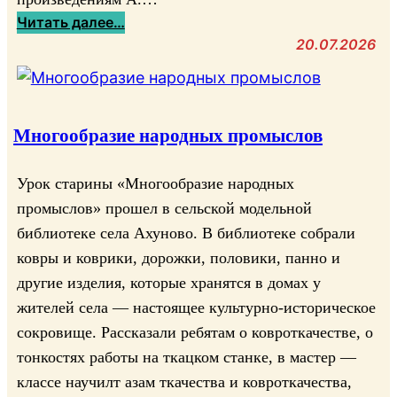
:
Читать далее…
П
20.07.2026
о
л
е
ч
Многообразие народных промыслов
у
д
Урок старины «Многообразие народных
е
промыслов» прошел в сельской модельной
с
библиотеке села Ахуново. В библиотеке собрали
«
ковры и коврики, дорожки, половики, панно и
П
другие изделия, которые хранятся в домах у
у
жителей села — настоящее культурно-историческое
ш
к
сокровище. Рассказали ребятам о ковроткачестве, о
и
тонкостях работы на ткацком станке, в мастер —
н
классе научилт азам ткачества и ковроткачества,