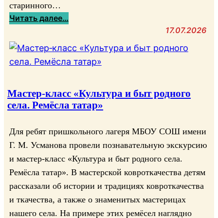
с
старинного…
к
:
Читать далее…
и
М
17.07.2026
е
н
с
о
к
г
а
о
з
о
Мастер‑класс «Культура и быт родного
к
б
села. Ремёсла татар»
и
р
з
а
Для ребят пришкольного лагеря МБОУ СОШ имени
н
з
Г. М. Усманова провели познавательную экскурсию
а
и
и мастер‑класс «Культура и быт родного села.
е
е
м
Ремёсла татар». В мастерской ковроткачества детям
н
б
рассказали об истории и традициях ковроткачества
а
е
и ткачества, а также о знаменитых мастерицах
р
з
о
нашего села. На примере этих ремёсел наглядно