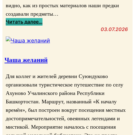
п
д
видно, как из простых материалов наши предки
о
н
создавали предметы…
д
ы
:
Читать далее…
с
х
М
03.07.2026
к
п
а
а
р
с
з
о
т
к
м
е
Чаша желаний
и
ы
р
»
с
‑
Для коллег и жителей деревни Суюндуково
л
к
организовали туристическое путешествие по селу
о
л
Ахуново Учалинского района Республики
в
а
Башкортостан. Маршрут, названный «К началу
с
времён», был построен вокруг посещения местных
с
достопримечательностей, овеянных легендами и
«
К
мистикой. Мероприятие началось с посещения
у