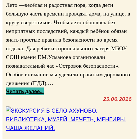
я
Лето —весёлая и радостная пора, когда дети
ц
большую часть времени проводят дома, на улице, в
и
кругу сверстников. Чтобы лето обошлось без
я
неприятных последствий, каждый ребёнок обязан
«
знать простые правила безопасности во время
С
отдыха. Для ребят из пришкольного лагеря МБОУ
о
з
СОШ имени Г.М.Усманова организовали
в
познавательный час «Островок безопасности».
е
Особое внимание мы уделили правилам дорожного
з
движения (ПДД).…
д
:
Читать далее…
и
О
25.06.2026
е
с
в
т
е
р
л
о
и
в