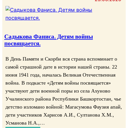
В
с
с
О
.
л
.
А
и
Б
х
Р
И
у
о
Садыкова Фаниса. Детям войны
Б
н
д
посвящается.
Л
о
и
И
в
н
В День Памяти и Скорби вся страна вспоминает о
О
о
а
самой страшной дате в истории нашей страны. 22
Т
,
з
июня 1941 года, началась Великая Отечественная
Е
7
о
К
и
война. В подкасте «Детям войны посвящается»
в
А
ю
участвуют дети военной поры из села Ахуново
е
,
л
Учалинского района Республики Башкортостан, чье
т
М
я
!
детство изломано войной: Магасумова Фаузия апай,
У
2
дети участников Харисов А.И., Султанова Х.М.,
З
0
Усманова Н.А.,…
Е
2