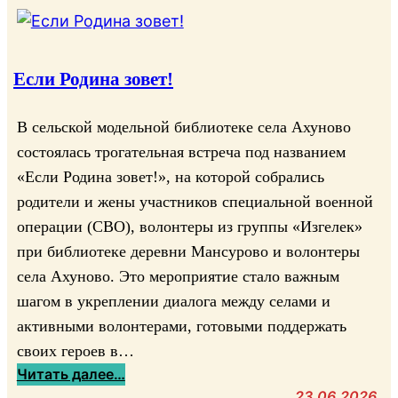
К
с
С
е
К
л
У
Если Родина зовет!
ь
Р
с
С
к
В сельской модельной библиотеке села Ахуново
И
а
состоялась трогательная встреча под названием
Я
я
«Если Родина зовет!», на которой собрались
В
б
родители и жены участников специальной военной
С
и
операции (СВО), волонтеры из группы «Изгелек»
Е
б
при библиотеке деревни Мансурово и волонтеры
Л
л
О
села Ахуново. Это мероприятие стало важным
и
А
о
шагом в укреплении диалога между селами и
Х
т
активными волонтерами, готовыми поддержать
У
е
своих героев в…
Н
к
:
Читать далее…
О
а
Е
23.06.2026