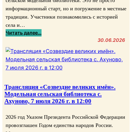
сельской модельной библиотеки. Это не просто
л
информационный старт, но и погружение в местные
ь
традиции. Участники познакомились с историей
т
села и…
у
:
Читать далее…
р
Ч
30.06.2026
а
а
и
ш
б
а
ы
ж
т
е
р
л
Трансляция «Созвездие великих имён».
о
а
Модельная сельская библиотека с.
д
н
Ахуново, 7 июля 2026 г. в 12:00
н
и
о
й
2026 год Указом Президента Российской Федерации
г
о
провозглашен Годом единства народов России.
с