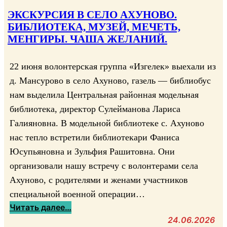
к
о
ЭКСКУРСИЯ В СЕЛО АХУНОВО.
и
к
БИБЛИОТЕКА, МУЗЕЙ, МЕЧЕТЬ,
х
б
МЕНГИРЫ. ЧАША ЖЕЛАНИЙ.
и
е
м
з
22 июня волонтерская группа «Изгелек» выехали из
ё
о
д. Мансурово в село Ахуново, газель — библиобус
н
п
»
нам выделила Центральная районная модельная
а
.
библиотека, директор Сулейманова Лариса
с
М
Галияновна. В модельной библиотеке с. Ахуново
н
о
о
нас тепло встретили библиотекари Фаниса
д
с
Юсупьяновна и Зульфия Рашитовна. Они
е
т
организовали нашу встречу с волонтерами села
л
и
Ахуново, с родителями и женами участников
ь
специальной военной операции…
н
:
Читать далее…
а
Э
24.06.2026
я