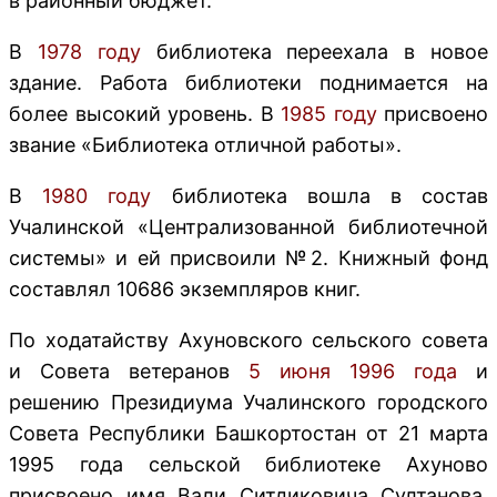
в районный бюджет.
В
1978 году
библиотека переехала в новое
здание. Работа библиотеки поднимается на
более высокий уровень. В
1985 году
присвоено
звание «Библиотека отличной работы».
В
1980 году
библиотека вошла в состав
Учалинской «Централизованной библиотечной
системы» и ей присвоили №2. Книжный фонд
составлял 10686 экземпляров книг.
По ходатайству Ахуновского сельского совета
и Совета ветеранов
5 июня 1996 года
и
решению Президиума Учалинского городского
Совета Республики Башкортостан от 21 марта
1995 года сельской библиотеке Ахуново
присвоено имя Вали Ситдиковича Султанова,