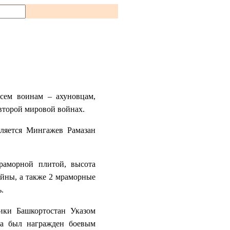
всем воинам – ахуновцам,
второй мировой войнах.
вляется Мингажев Рамазан
раморной плитой, высота
ойны, а также 2 мраморные
.
ики Башкортостан Указом
да был награжден боевым