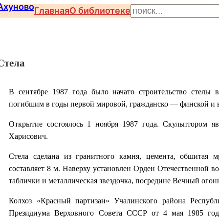
П
Главная
О библиотеке
о
и
с
Стела
к
В сентябре 1987 года было начато строительство стелы 
погибшим в годы первой мировой, гражданско — финской и 
Открытие состоялось 1 ноября 1987 года. Скульптором я
Харисович.
Стела сделана из гранитного камня, цемента, обшитая м
составляет 8 м. Наверху установлен Орден Отечественной в
таблички и металлическая звездочка, посредине Вечный огонь
Колхоз «Красный партизан» Учалинского района Республ
Президиума Верховного Совета СССР от 4 мая 1985 го