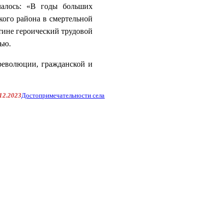
чалось: «В годы больших
ого района в смертельной
тине героический трудовой
ью.
революции, гражданской и
12.2023
Достопримечательности села