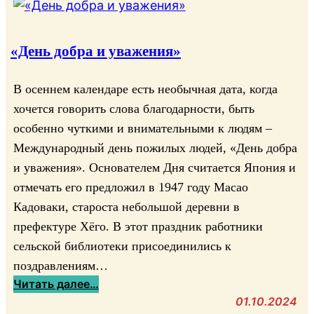
е
н
н
«День добра и уважения»
е
е
В осеннем календаре есть необычная дата, когда
п
хочется говорить слова благодарности, быть
у
особенно чуткими и внимательными к людям –
т
Международный день пожилых людей, «День добра
е
и уважения». Основателем Дня считается Япония и
ш
отмечать его предложил в 1947 году Масао
е
с
Кадоваки, староста небольшой деревни в
т
префектуре Хёго. В этот праздник работники
в
сельской библиотеки присоединились к
и
поздравлениям…
е
:
Читать далее…
н
«
01.10.2024
а