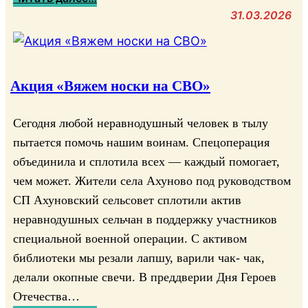
В
31.03.2026
с
т
р
е
Акция «Вяжем носки на СВО»
ч
а
Сегодня любой неравнодушный человек в тылу
п
пытается помочь нашим воинам. Спецоперация
о
объединила и сплотила всех — каждый помогает,
к
чем может. Жители села Ахуново под руководством
о
СП Ахуновский сельсовет сплотили актив
л
неравнодушных сельчан в поддержку участников
е
н
специальной военной операции. С активом
и
библиотеки мы резали лапшу, варили чак- чак,
й
делали окопные свечи. В преддверии Дня Героев
:
Отечества…
п