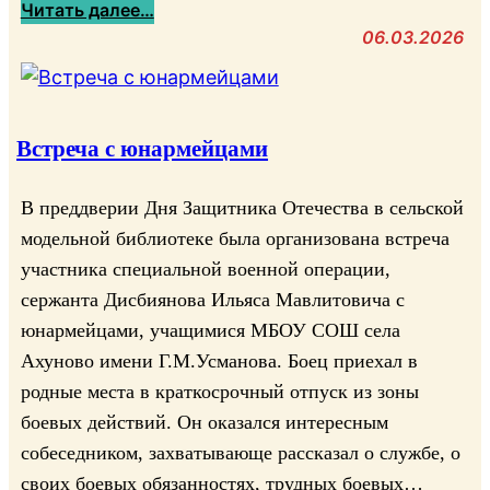
:
Читать далее…
у
А
06.03.2026
т
к
ь
ц
г
и
е
я
Встреча с юнармейцами
р
«
о
В
В преддверии Дня Защитника Отечества в сельской
я
я
модельной библиотеке была организована встреча
»
ж
участника специальной военной операции,
—
е
в
сержанта Дисбиянова Ильяса Мавлитовича с
м
с
юнармейцами, учащимися МБОУ СОШ села
н
т
Ахуново имени Г.М.Усманова. Боец приехал в
о
р
с
родные места в краткосрочный отпуск из зоны
е
к
боевых действий. Он оказался интересным
ч
и
собеседником, захватывающе рассказал о службе, о
а
н
своих боевых обязанностях, трудных боевых…