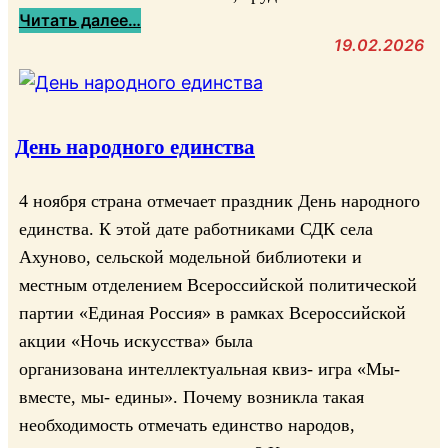
с
а
:
Читать далее…
б
С
В
19.02.2026
о
В
с
й
О
т
ц
»
р
о
е
День народного единства
м
ч
с
а
п
4 ноября страна отмечает праздник День народного
с
о
единства. К этой дате работниками СДК села
ю
з
Ахуново, сельской модельной библиотеки и
н
ы
местным отделением Всероссийской политической
а
в
партии «Единая Россия» в рамках Всероссийской
р
н
акции «Ночь искусства» была
м
ы
е
организована интеллектуальная квиз- игра «Мы-
м
й
вместе, мы- едины». Почему возникла такая
«
ц
Т
необходимость отмечать единство народов,
а