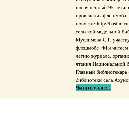
посвященный 95-летию 
проведения флешмоба 
новости: http://bashnl.r
сельской модельной би
Муслимова С.Р. участв
флешмобе «Мы читаем 
летию журнала, органи
чтения Национальной б
Главный библиотекарь 
библиотеки села Ахун
:
Читать далее…
Р
е
с
п
у