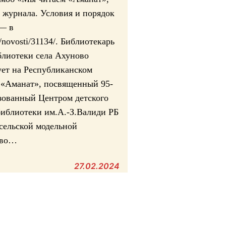
журнала. Условия и порядок
— в
u/novosti/31134/. Библиотекарь
блиотеки села Ахуново
ует на Республиканском
«Аманат», посвященный 95-
зованный Центром детского
иблиотеки им.А.-З.Валиди РБ
сельской модельной
ово…
27.02.2024