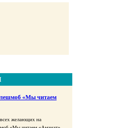
Ч
флешмоб «Мы читаем
 всех желающих на
моб «Мы читаем «Аманат»,