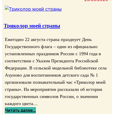
с
л
и
Р
Триколор моей страны
о
д
Ежегодно 22 августа страна празднует День
и
Государственного флага – один из официально
н
установленных праздников России с 1994 года в
а
соответствии с Указом Президента Российской
з
Федерации. В сельской модельной библиотеке села
о
Ахуново для воспитанников детского сада № 1
в
е
организовали познавательный час «Триколор моей
т
страны». На мероприятии рассказали об истории
!
государственных символов России, о значении
каждого цвета…
:
Читать далее…