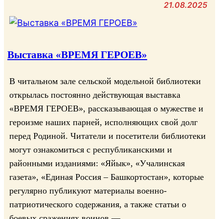
Т
21.08.2025
р
и
к
о
Выставка «ВРЕМЯ ГЕРОЕВ»
л
о
В читальном зале сельской модельной библиотеки
р
открылась постоянно действующая выставка
м
«ВРЕМЯ ГЕРОЕВ», рассказывающая о мужестве и
о
героизме наших парней, исполняющих свой долг
е
перед Родиной. Читатели и посетители библиотеки
й
могут ознакомиться с республиканскими и
с
т
районными изданиями: «Яйык», «Учалинская
р
газета», «Единая Россия – Башкортостан», которые
а
регулярно публикуют материалы военно-
н
патриотического содержания, а также статьи о
ы
боевых сражениях воинов —…