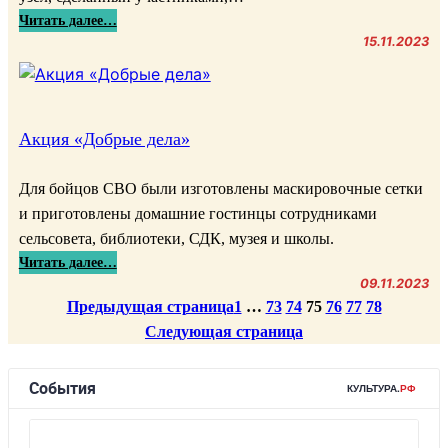
и
е
о
:
Читать далее…
б
б
г
А
15.11.2023
л
ы
о
к
и
в
н
ц
о
а
а
и
т
е
р
я
Акция «Добрые дела»
е
т
о
«
к
»
д
Д
у
Для бойцов СВО были изготовлены маскировочные сетки
а
о
«
и приготовлены домашние гостинцы сотрудниками
.
б
В
сельсовета, библиотеки, СДК, музея и школы.
С
р
е
:
Читать далее…
у
ы
с
А
09.11.2023
н
е
ь
Предыдущая страница
1
…
73
74
75
76
77
78
к
д
д
м
ц
Следующая страница
у
е
и
и
к
л
р
я
»
а
б
«
»
о
Д
л
о