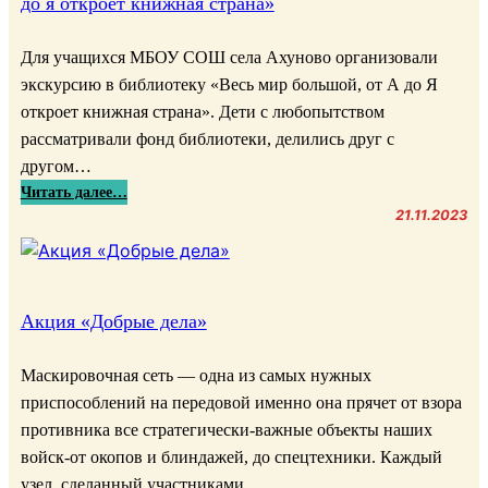
до я откроет книжная страна»
е
о
й
с
н
Для учащихся МБОУ СОШ села Ахуново организовали
е
ы
экскурсию в библиотеку «Весь мир большой, от А до Я
р
е
откроет книжная страна». Дети с любопытством
д
ц
рассматривали фонд библиотеки, делились друг с
и
е
другом…
я
н
:
Читать далее…
«
н
Э
21.11.2023
Ч
о
к
у
с
с
ж
т
к
о
и
у
Акция «Добрые дела»
г
т
р
о
а
с
г
Маскировочная сеть — одна из самых нужных
т
и
о
приспособлений на передовой именно она прячет от взора
а
я
р
противника все стратегически-важные объекты наших
р
в
я
с
войск-от окопов и блиндажей, до спецтехники. Каждый
б
н
к
узел, сделанный участниками,…