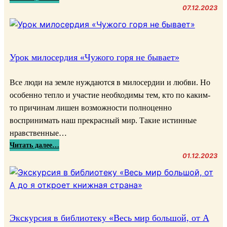
Э
07.12.2023
к
с
к
у
Урок милосердия «Чужого горя не бывает»
р
с
Все люди на земле нуждаются в милосердии и любви. Но
в
особенно тепло и участие необходимы тем, кто по каким-
и
то причинам лишен возможности полноценно
с
воспринимать наш прекрасный мир. Такие истинные
т
нравственные…
о
:
Читать далее…
р
У
01.12.2023
и
р
ю
о
„
к
С
м
е
и
Экскурсия в библиотеку «Весь мир большой, от А
м
л