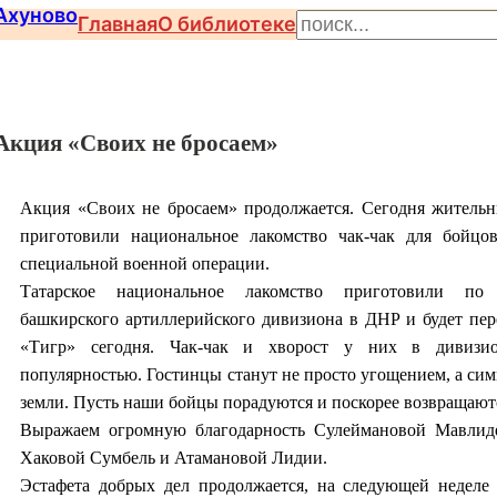
П
Главная
О библиотеке
о
и
с
Акция «Своих не бросаем»
к
Акция «Своих не бросаем» продолжается. Сегодня житель
приготовили национальное лакомство чак-чак для бойцов
специальной военной операции.
Татарское национальное лакомство приготовили по 
башкирского артиллерийского дивизиона в ДНР и будет пе
«Тигр» сегодня. Чак-чак и хворост у них в дивизио
популярностью. Гостинцы станут не просто угощением, а си
земли. Пусть наши бойцы порадуются и поскорее возвращают
Выражаем огромную благодарность Сулеймановой Мавлид
Хаковой Сумбель и Атамановой Лидии.
Эстафета добрых дел продолжается, на следующей неделе