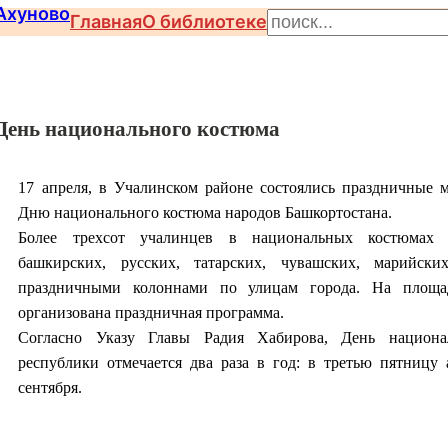
П
Главная
О библиотеке
о
и
с
День национального костюма
к
17 апреля, в Учалинском районе состоялись праздничные 
Дню национального костюма народов Башкортостана.
Более трехсот учалинцев в национальных костюмах
башкирских, русских, татарских, чувашских, марий
праздничными колоннами по улицам города. На площ
организована праздничная программа.
Согласно Указу Главы Радия Хабирова, День национа
республики отмечается два раза в год: в третью пятницу
сентября.