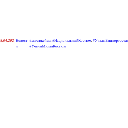
18.04.202
Новост
#милликейем
, 
#НациональныйКостюм
, 
#УчалыБашҡортоста
5
и
#УчалыМиллиКостюм