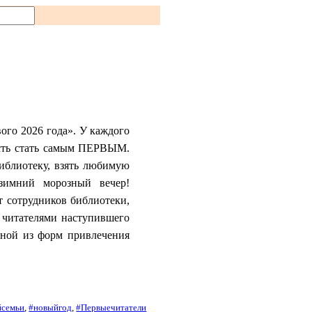
ого 2026 года». У каждого
ость стать самым ПЕРВЫМ.
иблиотеку, взять любимую
зимний морозный вечер!
 сотрудников библиотеки,
 читателями наступившего
дной из форм привлечения
йсемьи
, 
#новыйгод
, 
#Первыечитатели