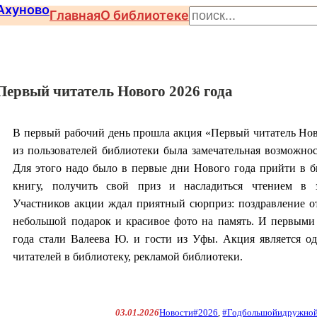
П
Главная
О библиотеке
о
и
с
Первый читатель Нового 2026 года
к
В первый рабочий день прошла акция «Первый читатель Нов
из пользователей библиотеки была замечательная возможн
Для этого надо было в первые дни Нового года прийти в б
книгу, получить свой приз и насладиться чтением в 
Участников акции ждал приятный сюрприз: поздравление от
небольшой подарок и красивое фото на память. И первыми
года стали Валеева Ю. и гости из Уфы. Акция является о
читателей в библиотеку, рекламой библиотеки.
03.01.2026
Новости
#2026
, 
#Годбольшойидружно