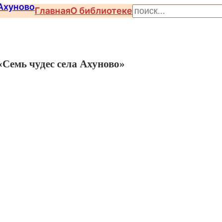
П
Главная
О библиотеке
о
и
с
«Семь чудес села Ахуново»
к