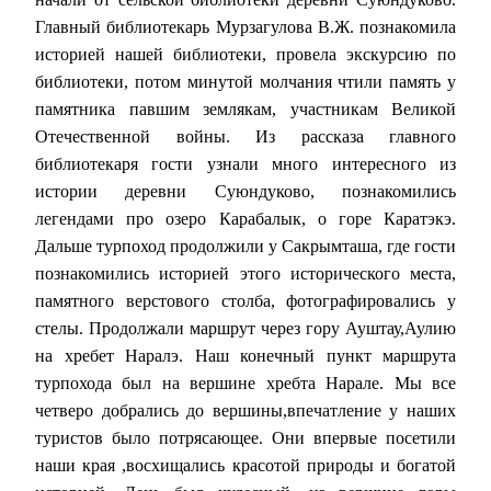
Главный библиотекарь Мурзагулова В.Ж. познакомила
историей нашей библиотеки, провела экскурсию по
библиотеки, потом минутой молчания чтили память у
памятника павшим землякам, участникам Великой
Отечественной войны. Из рассказа главного
библиотекаря гости узнали много интересного из
истории деревни Суюндуково, познакомились
легендами про озеро Карабалык, о горе Каратэкэ.
Дальше турпоход продолжили у Сакрымташа, где гости
познакомились историей этого исторического места,
памятного верстового столба, фотографировались у
стелы. Продолжали маршрут через гору Ауштау,Аулию
на хребет Наралэ. Наш конечный пункт маршрута
турпохода был на вершине хребта Нарале. Мы все
четверо добрались до вершины,впечатление у наших
туристов было потрясающее. Они впервые посетили
наши края ,восхищались красотой природы и богатой