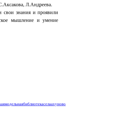
С.Аксакова, Л.Андреева.
 свои знания и проявили
еское мышление и умение
каямодельнаябиблиотекаселаахуново