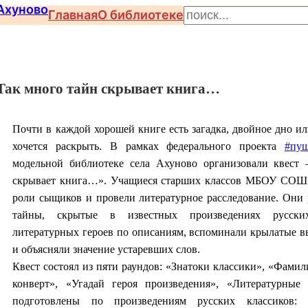
П
Главная
О библиотеке
о
и
с
Так много тайн скрывает книга…
к
Почти в каждой хорошей книге есть загадка, двойное дно ил
хочется раскрыть. В рамках федерального проекта
#пуш
модельной библиотеке села Ахуново организовали квест
скрывает книга…». Учащиеся старших классов МБОУ СОШ 
роли сыщиков и провели литературное расследование. Они 
тайны, скрытые в известных произведениях русских
литературных героев по описаниям, вспоминали крылатые в
и объясняли значение устаревших слов.
Квест состоял из пяти раундов: «Знатоки классики», «Фамил
конверт», «Угадай героя произведения», «Литературные
подготовлены по произведениям русских классиков: И