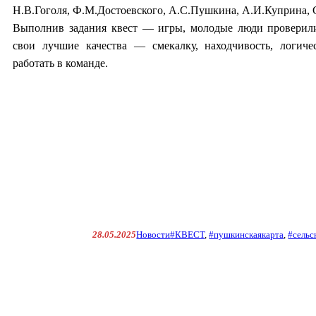
Н.В.Гоголя, Ф.М.Достоевского, А.С.Пушкина, А.И.Куприна, 
Выполнив задания квест — игры, молодые люди проверили
свои лучшие качества — смекалку, находчивость, логич
работать в команде.
28.05.2025
Новости
#КВЕСТ
, 
#пушкинскаякарта
, 
#сельс